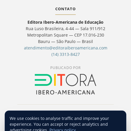
CONTATO
Editora Ibero-Americana de Educação
Rua Luso Brasileira, 4-44 — Sala 911/912
Metropolitan Square — CEP 17.016-230
Bauru — São Paulo — Brasil
atendimento@editoraiberoamericana.com
(14) 3313-8427
PUBLICADO POR
© 2026 Revista Hipótese — Editora Ibero-
We use cookies to analyse traffic and improve your
Americana de Educação. Conteúdo licenciado
experience. You can accept or reject analytics and
sob
CC BY-NC-SA 4.0
.
advertising cookies.
Privacy policy