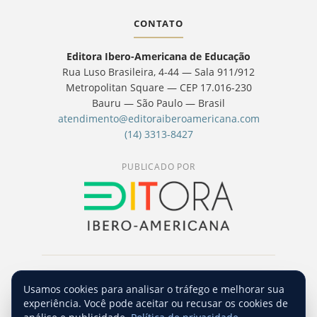
CONTATO
Editora Ibero-Americana de Educação
Rua Luso Brasileira, 4-44 — Sala 911/912
Metropolitan Square — CEP 17.016-230
Bauru — São Paulo — Brasil
atendimento@editoraiberoamericana.com
(14) 3313-8427
PUBLICADO POR
© 2026 Revista Hipótese — Editora Ibero-
Usamos cookies para analisar o tráfego e melhorar sua
Americana de Educação. Conteúdo licenciado
experiência. Você pode aceitar ou recusar os cookies de
sob
CC BY-NC-SA 4.0
.