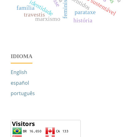
feminismo
sentidos
identidade
família
parataxe
travestis
marxismo
história
IDIOMA
English
español
português