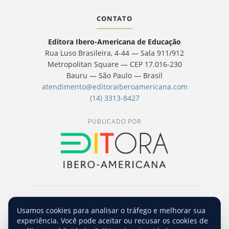
CONTATO
Editora Ibero-Americana de Educação
Rua Luso Brasileira, 4-44 — Sala 911/912
Metropolitan Square — CEP 17.016-230
Bauru — São Paulo — Brasil
atendimento@editoraiberoamericana.com
(14) 3313-8427
PUBLICADO POR
© 2026 Revista Hipótese — Editora Ibero-
Usamos cookies para analisar o tráfego e melhorar sua
Americana de Educação. Conteúdo licenciado
experiência. Você pode aceitar ou recusar os cookies de
sob
CC BY-NC-SA 4.0
.